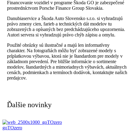
Financovanie vozidiel v programe Škoda GO je zabezpečené
prostredníctvom Porsche Finance Group Slovakia.
Danubiaservice a Škoda Auto Slovensko s.r.o. si vyhradzujú
právo zmeny cien, farieb a technických dát modelov tu
zobrazených a opísaných bez predchádzajúceho upozornenia.
Autori servera si vyhradzujú právo chýb zápisu a omylu.
Použité obrázky sú ilustračné a majú len informatívny
charakter. Na fotografiách môžu byť zobrazené modely s
príplatkovou výbavou, ktorá nie je štandardom pre modely v
základnom prevedení. Pre bližšie informácie o sortimente
modelov, štandardných a mimoriadnych výbavách, aktuálnych
cenách, podmienkach a termínoch dodávok, kontaktujte našich
predajcov.
Ďalšie novinky
goTOzero