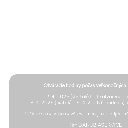
Otváracie hodiny počas veľkonočných 
2. 4. 2026 (štvrtok) bude otvorené d
3. 4. 2026 (piatok) – 6. 4. 2026 (pondelok) 
Tešíme sa na vašu návštevu a prajeme príjemné 
Tím DANUBIASERVICE