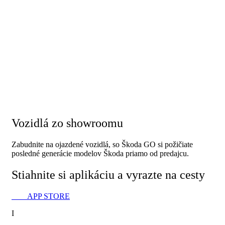
Vozidlá zo showroomu
Zabudnite na ojazdené vozidlá, so Škoda GO si požičiate
posledné generácie modelov Škoda priamo od predajcu.
Stiahnite si aplikáciu a vyrazte na‏‏‎ cest‏‏‎y
APP STORE
I