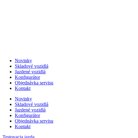
Skip
to
content
Novinky
Skladové vozidlá
Jazdené vozidlá
Konfigurátor
Objednávka servisu
Kontakt
Novinky
Skladové vozidlá
Jazdené vozidlá
Konfigurátor
Objednávka servisu
Kontakt
Testovacia jazda