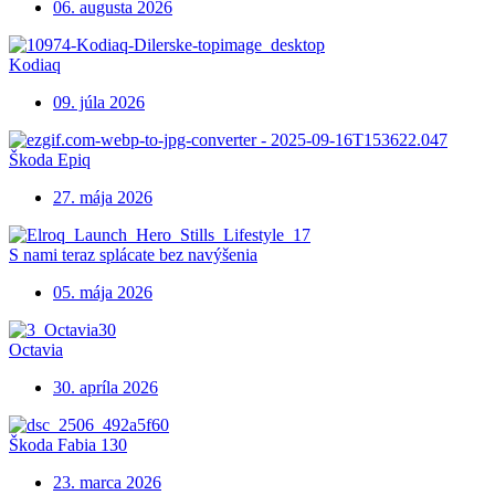
06. augusta 2026
Kodiaq
09. júla 2026
Škoda Epiq
27. mája 2026
S nami teraz splácate bez navýšenia
05. mája 2026
Octavia
30. apríla 2026
Škoda Fabia 130
23. marca 2026