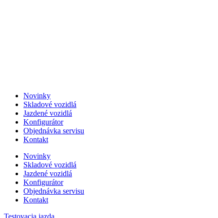
Skip
to
content
Novinky
Skladové vozidlá
Jazdené vozidlá
Konfigurátor
Objednávka servisu
Kontakt
Novinky
Skladové vozidlá
Jazdené vozidlá
Konfigurátor
Objednávka servisu
Kontakt
Testovacia jazda