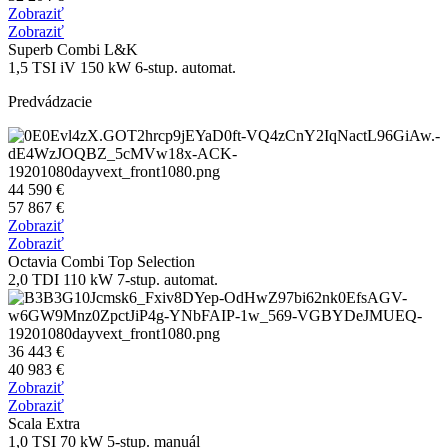
Zobraziť
Zobraziť
Superb Combi L&K
1,5 TSI iV 150 kW 6-stup. automat.
Predvádzacie
44 590 €
57 867 €
Zobraziť
Zobraziť
Octavia Combi Top Selection
2,0 TDI 110 kW 7-stup. automat.
36 443 €
40 983 €
Zobraziť
Zobraziť
Scala Extra
1,0 TSI 70 kW 5-stup. manuál