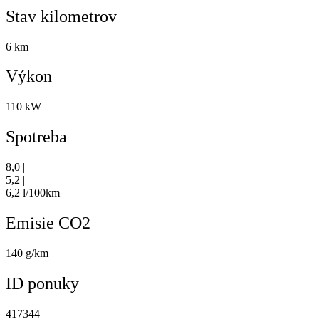
Stav kilometrov
6 km
Výkon
110 kW
Spotreba
8,0 |
5,2 |
6,2 l/100km
Emisie CO2
140 g/km
ID ponuky
417344