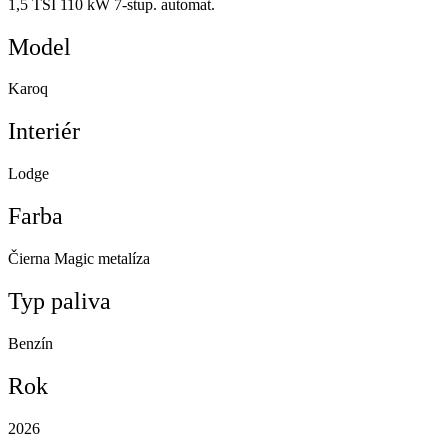
1,5 TSI 110 kW 7-stup. automat.
Model
Karoq
Interiér
Lodge
Farba
Čierna Magic metalíza
Typ paliva
Benzín
Rok
2026