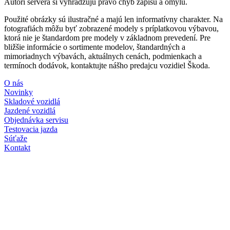
Autori servera si vyhradzujú právo chýb zápisu a omylu.
Použité obrázky sú ilustračné a majú len informatívny charakter. Na
fotografiách môžu byť zobrazené modely s príplatkovou výbavou,
ktorá nie je štandardom pre modely v základnom prevedení. Pre
bližšie informácie o sortimente modelov, štandardných a
mimoriadnych výbavách, aktuálnych cenách, podmienkach a
termínoch dodávok, kontaktujte nášho predajcu vozidiel Škoda.
O nás
Novinky
Skladové vozidlá
Jazdené vozidlá
Objednávka servisu
Testovacia jazda
Súťaže
Kontakt