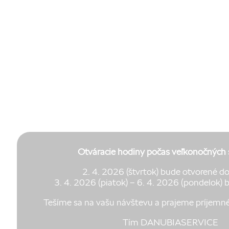
Otváracie hodiny počas veľkonočných 
2. 4. 2026 (štvrtok) bude otvorené d
3. 4. 2026 (piatok) – 6. 4. 2026 (pondelok) 
Tešíme sa na vašu návštevu a prajeme príjemné 
Tím DANUBIASERVICE