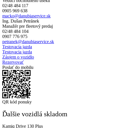
Vedúci obchodného úseku
02/48 484 117
0905 969 638
macko@danubiaservice.sk
Ing. Dušan Petránek
Manažér pre fleetový predaj
02/48 484 104
0907 776 975
petranek@danubiaservice.sk
Testovacia jazda
Testovacia jazda
Záujem o vozidlo
Rezervovať
Poslať do mobilu
QR kód ponuky
Ďalšie vozidlá skladom
Kamiq Drive 130 Plus