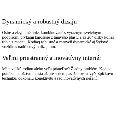
Dynamický a robustný dizajn
Ostré a elegantné línie, kombinované s výrazným svetelným
podpisom, prvkami karosérie z tmavého plastu a až 20″ disky kolies
robia z modelu Kodiaq robustné a zároveň dynamické aj štýlové
vozidlo s nadčasovým dizajnom.
Veľmi priestranný a inovatívny interiér
Máte veľkú rodinu alebo veľa priateľov? Žiadny problém. Kodiaq
ponúka množstvo miesta až pre sedem pasažierov, navyše špičkovú
techniku, dokonalú konektivitu a rad inovatívnych riešení.