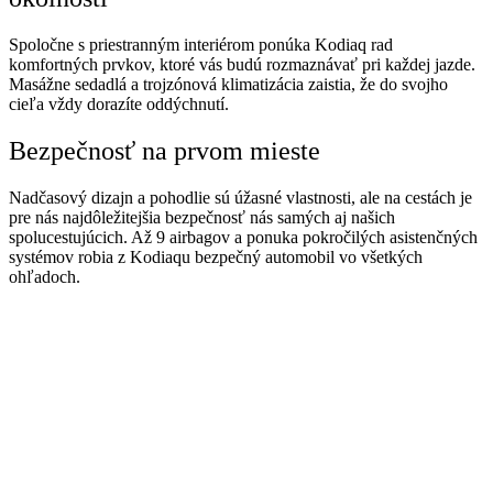
Spoločne s priestranným interiérom ponúka Kodiaq rad
komfortných prvkov, ktoré vás budú rozmaznávať pri každej jazde.
Masážne sedadlá a trojzónová klimatizácia zaistia, že do svojho
cieľa vždy dorazíte oddýchnutí.
Bezpečnosť na prvom mieste
Nadčasový dizajn a pohodlie sú úžasné vlastnosti, ale na cestách je
pre nás najdôležitejšia bezpečnosť nás samých aj našich
spolucestujúcich. Až 9 airbagov a ponuka pokročilých asistenčných
systémov robia z Kodiaqu bezpečný automobil vo všetkých
ohľadoch.