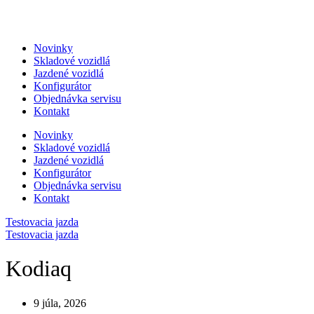
Skip
to
content
Novinky
Skladové vozidlá
Jazdené vozidlá
Konfigurátor
Objednávka servisu
Kontakt
Novinky
Skladové vozidlá
Jazdené vozidlá
Konfigurátor
Objednávka servisu
Kontakt
Testovacia jazda
Testovacia jazda
Kodiaq
9 júla, 2026